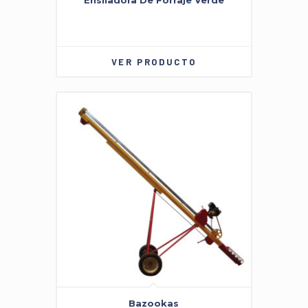
Ensiladora De Forraje Verde
VER PRODUCTO
Bazookas