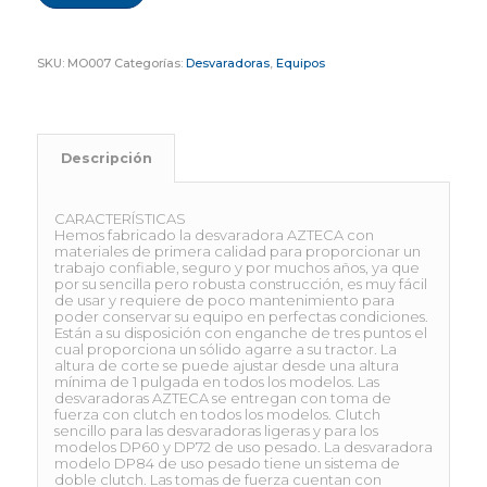
SKU:
MO007
Categorías:
Desvaradoras
,
Equipos
Descripción
CARACTERÍSTICAS
Hemos fabricado la desvaradora AZTECA con
materiales de primera calidad para proporcionar un
trabajo confiable, seguro y por muchos años, ya que
por su sencilla pero robusta construcción, es muy fácil
de usar y requiere de poco mantenimiento para
poder conservar su equipo en perfectas condiciones.
Están a su disposición con enganche de tres puntos el
cual proporciona un sólido agarre a su tractor. La
altura de corte se puede ajustar desde una altura
mínima de 1 pulgada en todos los modelos. Las
desvaradoras AZTECA se entregan con toma de
fuerza con clutch en todos los modelos. Clutch
sencillo para las desvaradoras ligeras y para los
modelos DP60 y DP72 de uso pesado. La desvaradora
modelo DP84 de uso pesado tiene un sistema de
doble clutch. Las tomas de fuerza cuentan con