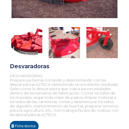
Desvaradoras
DESVARADORAS
Prepare sus tierras cortando y desmontando con las
desvaradoras AZTECA obteniendo un excelente resultado.
Seleccione la desvaradora que cubra sus necesidades
dentro de los tamaños de fabricación. Cortar los tallos de
los maizales, segar toda clase de pastos, limpiar malezas a
los lados de las carreteras, cortar y desmenuzar los tallos
de algodón, mantenimiento de huertas, preparar terrenos
para la agricultura, etc., Son trabajos fáciles de realizar con
las desvaradoras AZTECA.
Ficha técnica