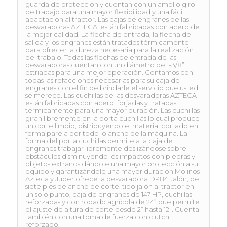
guarda de protección y cuentan con un amplio giro
de trabajo para una mayor flexibilidad y una fácil
adaptación al tractor. Las cajas de engranes de las
desvaradoras AZTECA, están fabricadas con acero de
la mejor calidad. La flecha de entrada, la flecha de
salida y los engranes están tratados térmicamente
para ofrecer la dureza necesaria para la realización
del trabajo. Todas las flechas de entrada de las
desvaradoras cuentan con un diámetro de 1-3/8”
estriadas para una mejor operación. Contamos con
todas las refacciones necesarias para su caja de
engranes con el fin de brindarle el servicio que usted
se merece. Las cuchillas de las desvaradoras AZTECA
están fabricadas con acero, forjadas y tratadas
térmicamente para una mayor duración. Las cuchillas
giran libremente en la porta cuchillas lo cual produce
un corte limpio, distribuyendo el material cortado en
forma pareja por todo lo ancho de la máquina. La
forma del porta cuchillas permite a la caja de
engranes trabajar libremente deslizándose sobre
obstáculos disminuyendo los impactos con piedras y
objetos extraños dándole una mayor protección a su
equipo y garantizándole una mayor duración Molinos
Azteca y Juper ofrece la desvaradora DP84 Jalón, de
siete pies de ancho de corte, tipo jalón al tractor en
un solo punto, caja de engranes de 147 HP, cuchillas
reforzadas y con rodado agrícola de 24” que permite
el ajuste de altura de corte desde 2” hasta 12”. Cuenta
también con una toma de fuerza con clutch
reforzado.