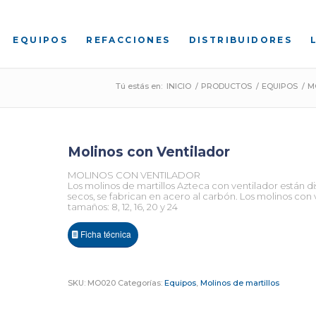
EQUIPOS
REFACCIONES
DISTRIBUIDORES
Tú estás en:
INICIO
/
PRODUCTOS
/
EQUIPOS
/
M
Molinos con Ventilador
MOLINOS CON VENTILADOR
Los molinos de martillos Azteca con ventilador están d
secos, se fabrican en acero al carbón. Los molinos con v
tamaños: 8, 12, 16, 20 y 24
Ficha técnica
SKU:
MO020
Categorías:
Equipos
,
Molinos de martillos