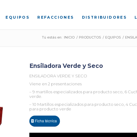
EQUIPOS
REFACCIONES
DISTRIBUIDORES
Tú estás en:
INICIO
/
PRODUCTOS
/
EQUIPOS
/
ENSIL
Ensiladora Verde y Seco
ENSILADORA VERDE Y SECO
Viene en 2 presentaciones
– 9 martillos especializados para producto seco, 6 Cuc
verde.
– 10 Martillos especializados para producto seco, 4 Cuch
para producto verde
Ficha técnica