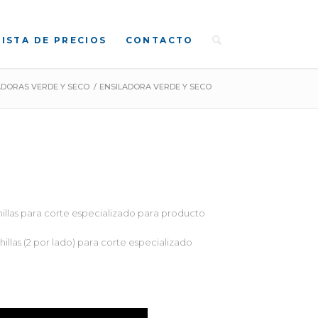
LISTA DE PRECIOS
CONTACTO
ADORAS VERDE Y SECO
/
ENSILADORA VERDE Y SECO
hillas para corte especializado para producto
illas (2 por lado) para corte especializado